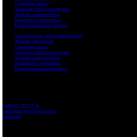
Сценічне світло
Технічне LED-освітлення
Звукове забезпечення
Новорічне освітлення
Електромонтажні роботи
Архітектурне освітлення фасаду
Фонове озвучення
Сценічне світло
Технічне LED-освітлення
Звукове забезпечення
Новорічне освітлення
Електромонтажні роботи
Контакти
м. Львів, просп. В. Чорновола, 45а
Пн-Пт 09:00 - 18:00
+380 67 310 77 76
spectrshop.lviv@gmail.com
Facebook