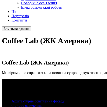
Новорічне освітлення
Електромонтажні роботи
Ціни
Портфоліо
Контакти
Замовити дзвінок
Coffee Lab (ЖК Америка)
Coffee Lab (ЖК Америка)
Ми віримо, що справжня кава повинна супроводжуватися справж
Категорії
Архітектурне освітлення фасаду
Фонове озвучення