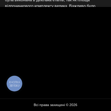
відпочинкового комплексу велика. Важливо було
виконати замовлення в короткі терміни, щоб не
заважати відвідувачам.
Ми розробили проект світлодіодного освітлення до
найдрібніших деталей, щоб клієнт зміг побачити як
буде виглядати фасад у майбутньому. Фасад Edem
Resort має багато деталей, тому практично всі
світлодіодні лампи мають різний кут розсіювання.
Монтажні роботи виконувались обережно, щоб не
пошкодити фасад.
У результаті маємо підсвічений комплекс, який
здалеку наче замок.
КНОПКА
ЗВ'ЯЗКУ
Всі права захищені © 2026