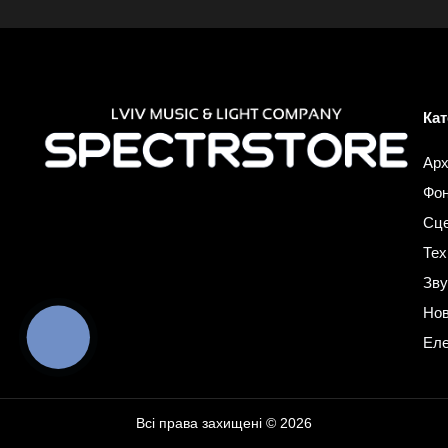
Кат
Арх
Фон
Сце
Тех
Зву
Нов
КНОПКА
Еле
ЗВ'ЯЗКУ
Всі права захищені © 2026