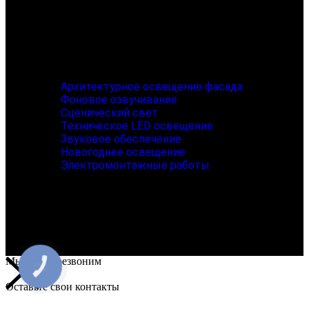
Сценический свет
Техническое LED освещение
Звуковое обеспечение
Новогоднее освещение
Электромонтажные работы
Архитектурное освещение фасада
Фоновое озвучивание
Сценический свет
Техническое LED освещение
Звуковое обеспечение
Новогоднее освещение
Электромонтажные работы
Все права защищены © 2026
Мы вам перезвоним
КНОПКА
ЗВ'ЯЗКУ
Оставьте свои контакты