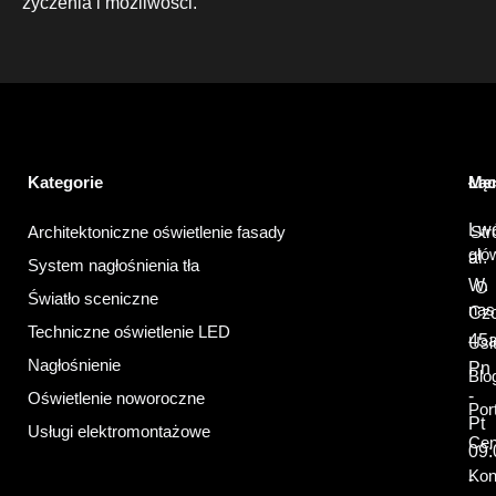
życzenia i możliwości.
Kategorie
Łą
Me
Lw
Architektoniczne oświetlenie fasady
Str
głó
al.
System nagłośnienia tła
W.
O
Światło sceniczne
nas
Cz
Techniczne oświetlenie LED
45
Usł
Nagłośnienie
Pn
Blo
-
Oświetlenie noworoczne
Port
Pt
Usługi elektromontażowe
Ce
09:
Kon
-