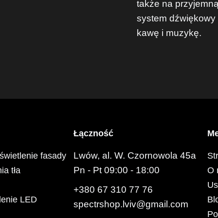
także na przyjemną
system dźwiękowy 
kawę i muzykę.
Łączność
M
Lwów, al. W. Czornowola 45a
świetlenie fasady
St
Pn - Pt 09:00 - 18:00
ia tła
O 
Us
+380 67 310 77 76
lenie LED
Bl
spectrshop.lviv@gmail.com
Po