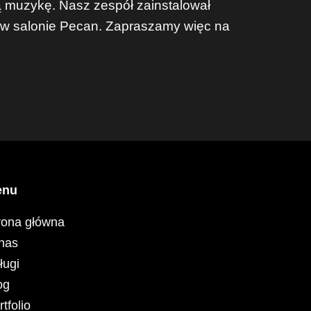
 muzykę. Nasz zespół zainstalował
w salonie Pecan. Zapraszamy więc na
enu
rona główna
nas
ługi
og
rtfolio